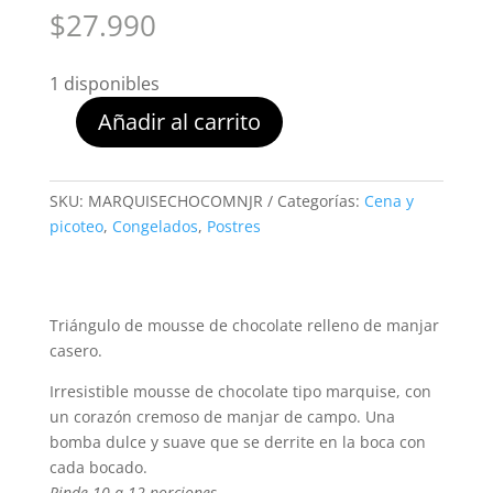
$
27.990
1 disponibles
Añadir al carrito
Marquise
Chocolate
Manjar
SKU:
MARQUISECHOCOMNJR
Categorías:
Cena y
Foga
picoteo
,
Congelados
,
Postres
cantidad
Triángulo de mousse de chocolate relleno de manjar
casero.
Irresistible mousse de chocolate tipo marquise, con
un corazón cremoso de manjar de campo. Una
bomba dulce y suave que se derrite en la boca con
cada bocado.
Rinde 10 a 12 porciones.