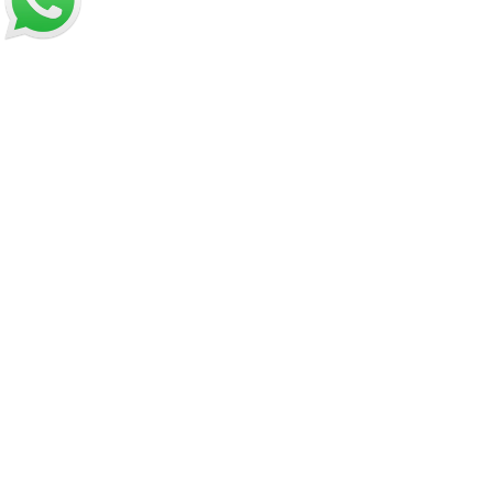
Contacto
Información
Políticas de Reembolso
Términos y Condiciones
Políticas de Privacidad
Dirección:
Hamburgo 671 local 7, ñuñoa (esquina Simón
Bolívar).
Mail:
ventas@opimo.cl
Teléfono: ‪
+569 90462985‬
Horario de atención:
Martes a Sábado:
11:00 a 19:00 hrs.
Domingo:
11:00 a 15:00 hrs.