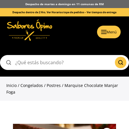
Despacho de martes a domingo en 11 comunas de RM
Despacho dentro de 2 Hrs. Ver Horarios tope de pedidos –
Ver tiempos de entrega
Menú
Buscar
productos
Inicio
/
Congelados
/
Postres
/ Marquise Chocolate Manjar
Foga