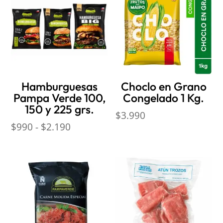
Hamburguesas
Choclo en Grano
Pampa Verde 100,
Congelado 1 Kg.
150 y 225 grs.
$
3.990
Rango
$
990
-
$
2.190
de
precios:
desde
$990
hasta
$2.190