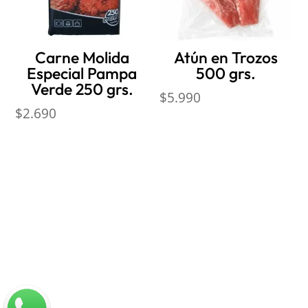
Carne Molida
Atún en Trozos
Especial Pampa
500 grs.
Verde 250 grs.
$
5.990
$
2.690
Nosotros
Sobre Sabores Ópimo
¿Cómo comprar?
Sobre despachos