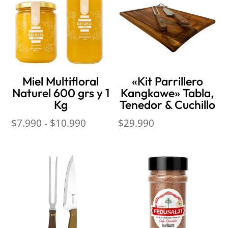
Miel Multifloral
«Kit Parrillero
Naturel 600 grs y 1
Kangkawe» Tabla,
Kg
Tenedor & Cuchillo
Rango
$
7.990
-
$
10.990
$
29.990
de
precios:
desde
$7.990
hasta
$10.990