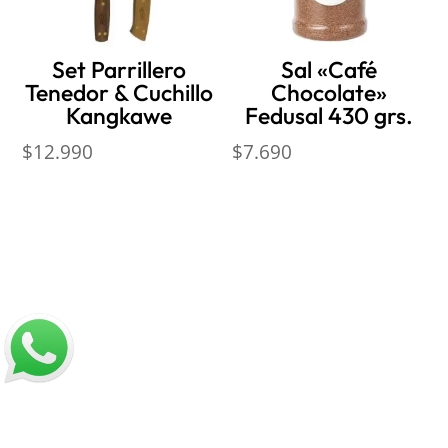
Set Parrillero
Sal «Café
Tenedor & Cuchillo
Chocolate»
Kangkawe
Fedusal 430 grs.
$
12.990
$
7.690
Nosotros
Sobre Sabores Ópimo
¿Cómo comprar?
Sobre despachos