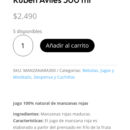
$
2.490
5 disponibles
Jugo
Añadir al carrito
Natural
Manzana
Ruben
Aviles
SKU:
MANZANARA300
Categorías:
Bebidas, Jugos y
300
Mocktails
,
Despensa y Cuchillos
ml
cantidad
Jugo 100% natural de manzanas rojas
Ingredientes:
Manzanas rojas maduras.
Características:
El jugo de manzana roja es
elaborado a partir del prensado en frÍo de la fruta