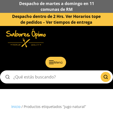
Despacho de martes a domingo en 11
comunas de RM
Despacho dentro de 2 Hrs. Ver Horarios tope
de pedidos –
Ver tiempos de entrega
Menú
Buscar
productos
Inicio
/ Productos etiquetados “jugo natural”