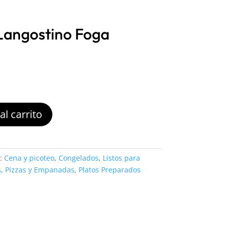
Langostino Foga
al carrito
s:
Cena y picoteo
,
Congelados
,
Listos para
s
,
Pizzas y Empanadas
,
Platos Preparados