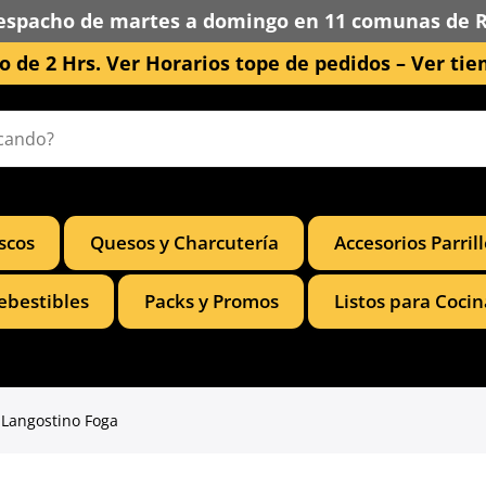
espacho de martes a domingo en 11 comunas de 
 de 2 Hrs. Ver Horarios tope de pedidos –
Ver tie
scos
Quesos y Charcutería
Accesorios Parril
ebestibles
Packs y Promos
Listos para Cocin
 Langostino Foga