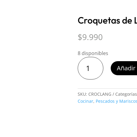
Croquetas de 
$
9.990
8 disponibles
Croquetas
Añadir 
de
Langostino
Foga
cantidad
SKU:
CROCLANG
Categoría
Cocinar
,
Pescados y Marisco