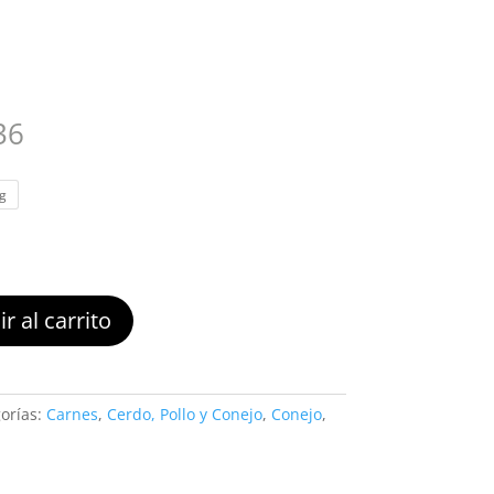
Rango
36
de
precios:
g
desde
$18.990
hasta
$22.636
r al carrito
orías:
Carnes
,
Cerdo, Pollo y Conejo
,
Conejo
,