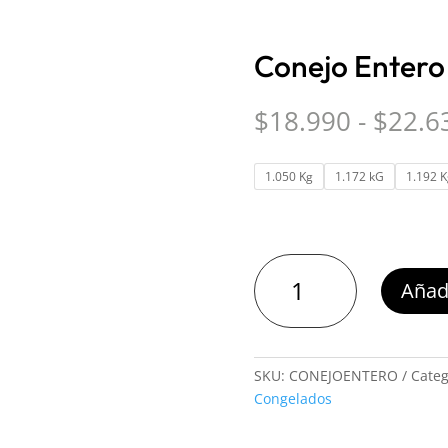
Conejo Entero
$
18.990
-
$
22.6
1.050 Kg
1.172 kG
1.192 K
Conejo
Añadi
Entero
cantidad
SKU:
CONEJOENTERO
Categ
Congelados