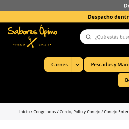
D
Despacho dentro
Buscar
productos
Mostrar
Carnes
Pescados y Mari
subcategorías
de
Carnes
B
Inicio
/
Congelados
/
Cerdo, Pollo y Conejo
/ Conejo Ente