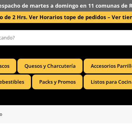
espacho de martes a domingo en 11 comunas de 
 de 2 Hrs. Ver Horarios tope de pedidos –
Ver tie
scos
Quesos y Charcutería
Accesorios Parril
ebestibles
Packs y Promos
Listos para Cocin
ro