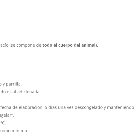
vacío (se compone de
todo el cuerpo del animal).
 y parrilla.
ado o sal adicionada.
 fecha de elaboración, 5 días una vez descongelado y manteniendo 
gelar”.
°C.
s como mínimo.