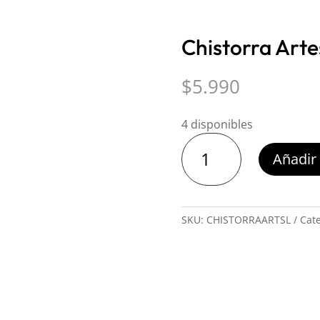
Chistorra Art
$
5.990
4 disponibles
Chistorra
Añadir 
Artesanal
Ahumada
cantidad
SKU:
CHISTORRAARTSL
Cat