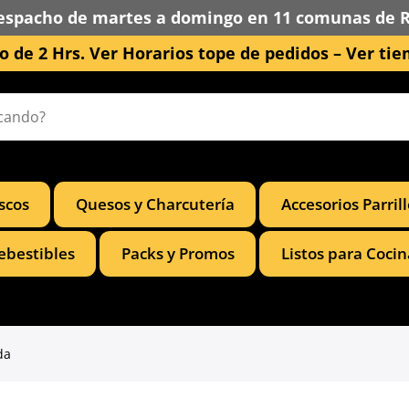
espacho de martes a domingo en 11 comunas de 
 de 2 Hrs. Ver Horarios tope de pedidos –
Ver tie
scos
Quesos y Charcutería
Accesorios Parril
ebestibles
Packs y Promos
Listos para Cocin
da