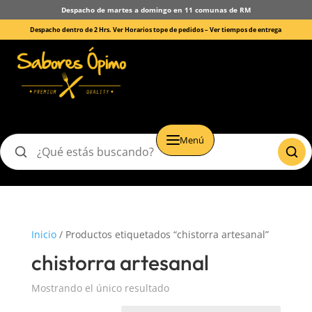
Despacho de martes a domingo en 11 comunas de RM
Despacho dentro de 2 Hrs. Ver Horarios tope de pedidos –
Ver tiempos de entrega
Menú
Buscar
productos
Inicio
/ Productos etiquetados “chistorra artesanal”
chistorra artesanal
Mostrando el único resultado