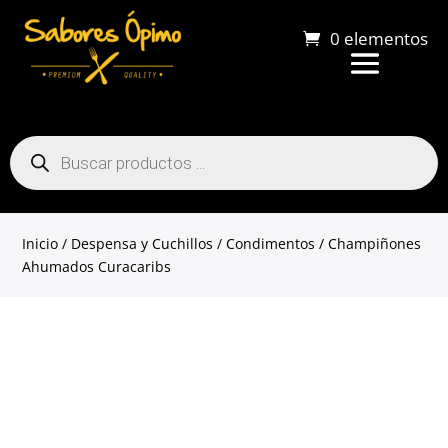
0 elementos
Búsqueda
de
productos
Inicio
/
Despensa y Cuchillos
/
Condimentos
/ Champiñones
Ahumados Curacaribs