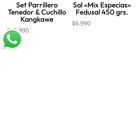
Set Parrillero
Sal «Mix Especias»
Tenedor & Cuchillo
Fedusal 450 grs.
Kangkawe
$
6.990
$
12.990
Nosotros
Sobre Sabores Ópimo
¿Cómo comprar?
Sobre despachos
Contacto