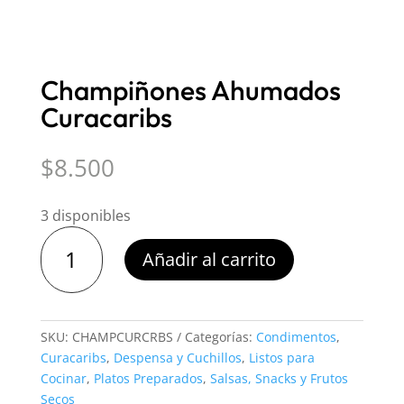
Champiñones Ahumados
Curacaribs
$
8.500
3 disponibles
Champiñones
Añadir al carrito
Ahumados
Curacaribs
cantidad
SKU:
CHAMPCURCRBS
Categorías:
Condimentos
,
Curacaribs
,
Despensa y Cuchillos
,
Listos para
Cocinar
,
Platos Preparados
,
Salsas, Snacks y Frutos
Secos