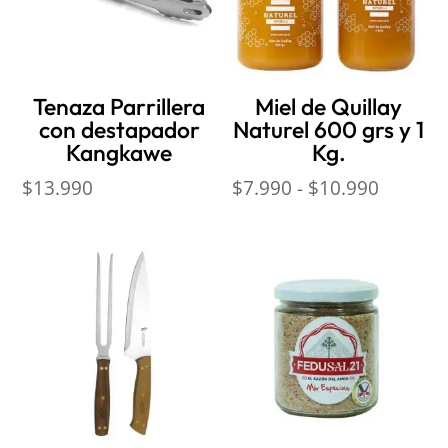
Tenaza Parrillera
Miel de Quillay
con destapador
Naturel 600 grs y 1
Kangkawe
Kg.
Rango
$
13.990
$
7.990
-
$
10.990
de
precios
desde
$7.990
hasta
$10.99