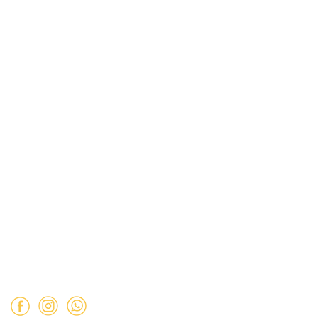
Información
Políticas de Reembolso
Términos y Condiciones
Políticas de Privacidad
Dirección:
Hamburgo 671 local 7, ñuñoa (esquina Simón
Bolívar).
Mail:
ventas@opimo.cl
Teléfono: ‪
+569 90462985‬
Horario de atención:
Martes a Sábado:
11:00 a 19:00 hrs.
Domingo:
11:00 a 15:00 hrs.
Lunes:
Cerrado.