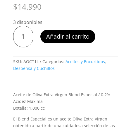
$
14.990
3 disponibles
Aceite
Añadir al carrito
de
Oliva
Casa
Tocornal
SKU:
AOCT1L
Categorías:
Aceites y Encurtidos
,
1
Despensa y Cuchillos
litro
cantidad
Aceite de Oliva Extra Virgen Blend Especial / 0.2%
Acidez Máxima
Botella: 1.000 cc
El Blend Especial es un aceite Oliva Extra Virgen
obtenido a partir de una cuidadosa selección de las