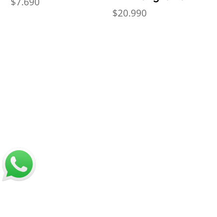
$
7.690
$
20.990
Nosotros
Sobre Sabores Ópimo
¿Cómo comprar?
Sobre despachos
Contacto
Información
Políticas de Reembolso