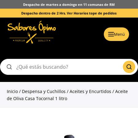
Despacho de martes a domingo en 11 comunas de RM
Despacho dentro de 2 Hrs.
Ver Horarios tope de pedidos
Menú
Buscar
productos
Inicio
/
Despensa y Cuchillos
/
Aceites y Encurtidos
/ Aceite
de Oliva Casa Tocornal 1 litro