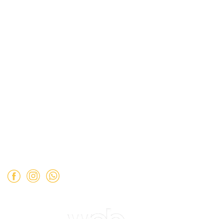
Términos y Condiciones
Políticas de Privacidad
Dirección:
Hamburgo 671 local 7, ñuñoa (esquina Simón
Bolívar).
Mail:
ventas@opimo.cl
Teléfono: ‪
+569 90462985‬
Horario de atención:
Martes a Sábado:
11:00 a 19:00 hrs.
Domingo:
11:00 a 15:00 hrs.
Lunes:
Cerrado.