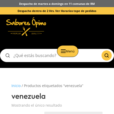
Despacho de martes a domingo en 11 comunas de RM
Despacho dentro de 2 Hrs.
Ver Horarios tope de pedidos
Menú
Buscar
productos
Inicio
/ Productos etiquetados “venezuela”
venezuela
Mostrando el único resultado