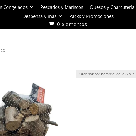
s Congelados
Pescados y Mariscos
Quesos y Charcutería
Despensa y más
Packs y Promociones
0 elementos
nco”