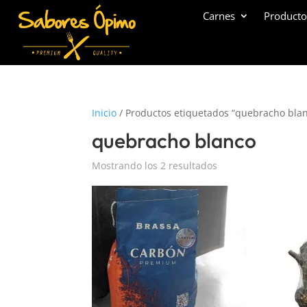
Carnes
Producto
Inicio
/ Productos etiquetados “quebracho bla
quebracho blanco
Mostrando los 2 resultados