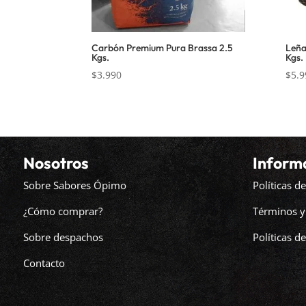
Carbón Premium Pura Brassa 2.5
Leña
Kgs.
Kgs.
$
3.990
$
5.9
Nosotros
Inform
Sobre Sabores Ópimo
Políticas 
¿Cómo comprar?
Términos y
Sobre despachos
Políticas d
Contacto