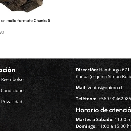
 en malla formato Chunks 5
90
ación
Dirección:
Hamburgo 671 l
ñuñoa (esquina Simón Bolív
de Reembolso
Mail:
ventas@opimo.cl
 Condiciones
Teléfono: ‪
+569 90462985
e Privacidad
Horario de atenció
Martes a Sábado:
11:00 a 
Domingo:
11:00 a 15:00 hr