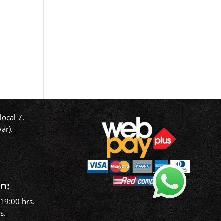
ocal 7,
ar).
‬
n:
19:00 hrs.
s.