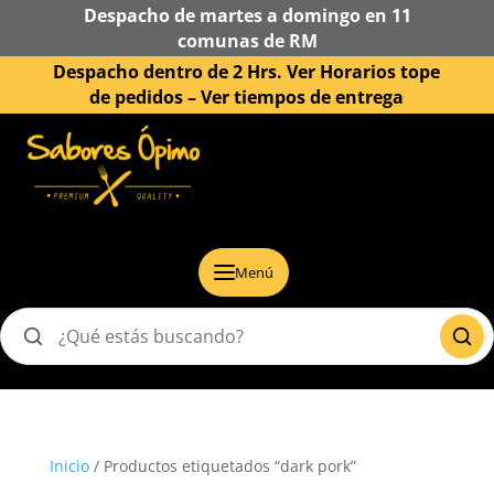
Despacho de martes a domingo en 11
comunas de RM
Despacho dentro de 2 Hrs. Ver Horarios tope
de pedidos –
Ver tiempos de entrega
Menú
Buscar
productos
Inicio
/ Productos etiquetados “dark pork”