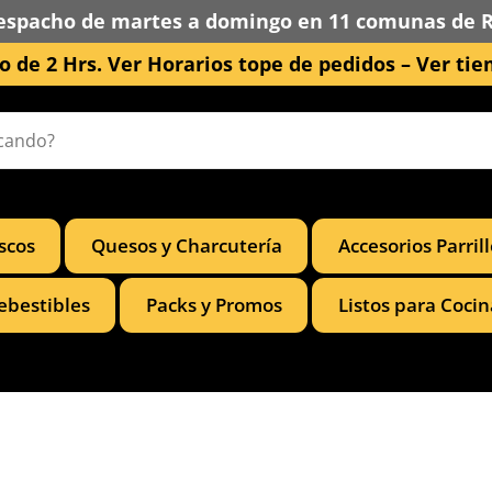
espacho de martes a domingo en 11 comunas de 
 de 2 Hrs. Ver Horarios tope de pedidos –
Ver tie
scos
Quesos y Charcutería
Accesorios Parril
ebestibles
Packs y Promos
Listos para Cocin