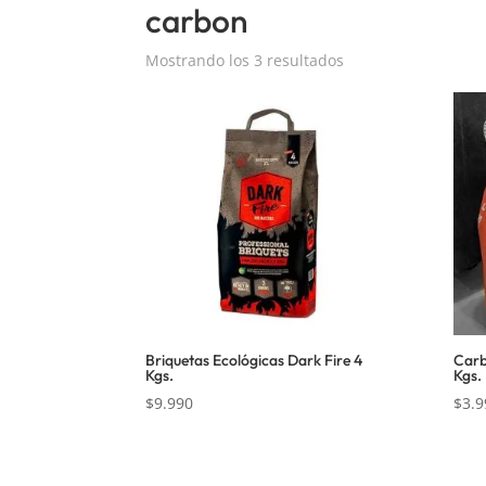
carbon
Mostrando los 3 resultados
Briquetas Ecológicas Dark Fire 4
Carb
Kgs.
Kgs.
$
9.990
$
3.9