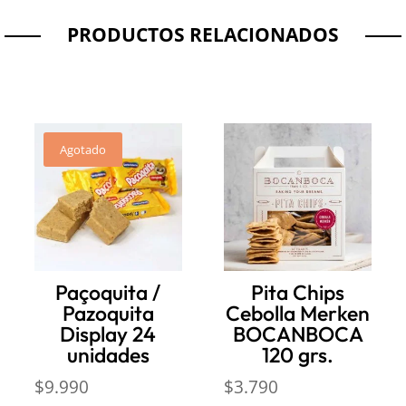
PRODUCTOS RELACIONADOS
Agotado
Paçoquita /
Pita Chips
Pazoquita
Cebolla Merken
Display 24
BOCANBOCA
unidades
120 grs.
$
9.990
$
3.790
ecio