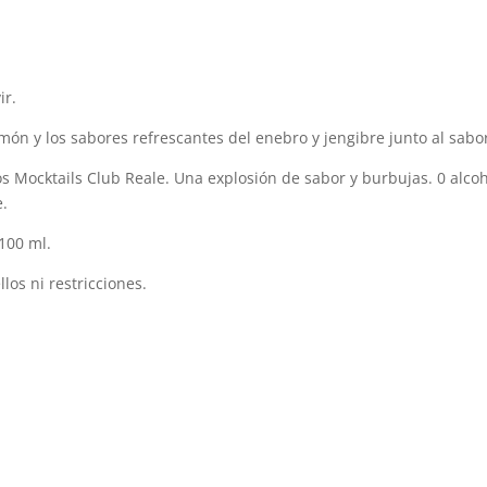
ir.
imón y los sabores refrescantes del enebro y jengibre junto al sabor
los Mocktails Club Reale. Una explosión de sabor y burbujas. 0 alco
e.
 100 ml.
llos ni restricciones.