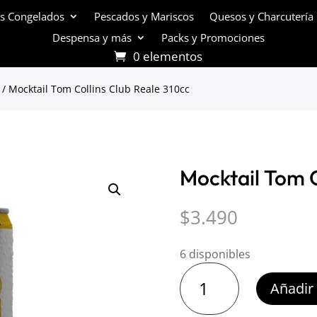
s Congelados
Pescados y Mariscos
Quesos y Charcutería
Despensa y más
Packs y Promociones
0 elementos
/ Mocktail Tom Collins Club Reale 310cc
Mocktail Tom C
$
3.490
6 disponibles
Mocktail
Añadir 
Tom
Collins