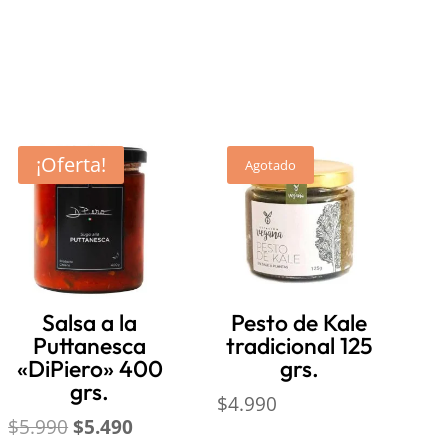
¡Oferta!
Agotado
Salsa a la
Pesto de Kale
Puttanesca
tradicional 125
«DiPiero» 400
grs.
grs.
$
4.990
El
El
$
5.990
$
5.490