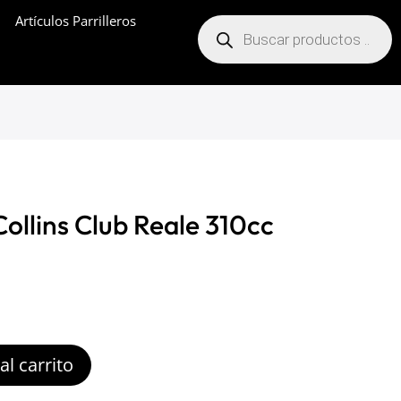
Artículos Parrilleros
Búsqueda
de
productos
ollins Club Reale 310cc
al carrito