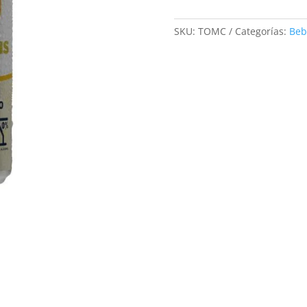
Club
Reale
SKU:
TOMC
Categorías:
Beb
310cc
cantidad