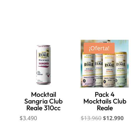
Productos relacionados
¡Oferta!
Mocktail
Pack 4
Sangria Club
Mocktails Club
Reale 310cc
Reale
El
El
$
3.490
$
13.960
$
12.990
precio
pr