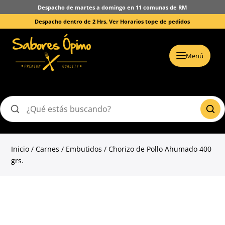
Despacho de martes a domingo en 11 comunas de RM
Despacho dentro de 2 Hrs.
Ver Horarios tope de pedidos
Menú
Buscar
productos
Inicio
/
Carnes
/
Embutidos
/ Chorizo de Pollo Ahumado 400
grs.