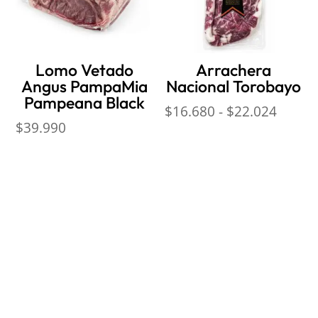
Lomo Vetado
Arrachera
Angus PampaMia
Nacional Torobayo
Pampeana Black
Rango
$
16.680
-
$
22.024
$
39.990
de
precio
desde
$16.6
hasta
$22.0
Nosotros
Sobre Sabores Ópimo
¿Cómo comprar?