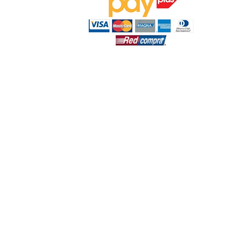
‬
n:
19:00 hrs.
s.