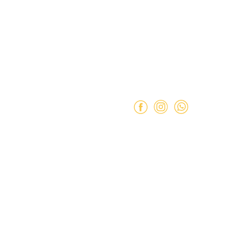
Mail:
ventas@opimo.cl
 Condiciones
Teléfono: ‪
+569 90462985
e Privacidad
Horario de atenció
Martes a Sábado:
11:00 a 
Domingo:
11:00 a 15:00 hr
Lunes:
Cerrado.