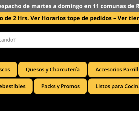
espacho de martes a domingo en 11 comunas de 
 de 2 Hrs. Ver Horarios tope de pedidos –
Ver tie
scos
Quesos y Charcutería
Accesorios Parril
ebestibles
Packs y Promos
Listos para Cocin
ación
Dirección:
Hamburgo 671 l
ñuñoa (esquina Simón Bolív
de Reembolso