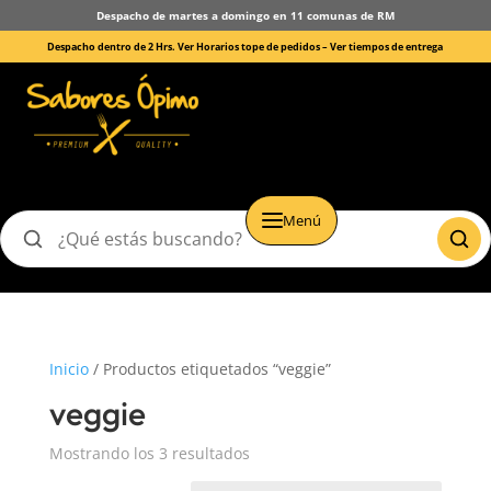
Despacho de martes a domingo en 11 comunas de RM
Despacho dentro de 2 Hrs. Ver Horarios tope de pedidos –
Ver tiempos de entrega
Menú
Buscar
productos
Inicio
/ Productos etiquetados “veggie”
veggie
Mostrando los 3 resultados