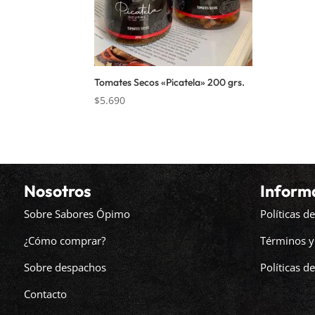
Tomates Secos «Picatela» 200 grs.
$
5.690
Nosotros
Inform
Sobre Sabores Ópimo
Políticas 
¿Cómo comprar?
Términos y
Sobre despachos
Políticas d
Contacto