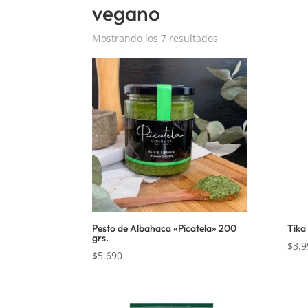
vegano
Mostrando los 7 resultados
Pesto de Albahaca «Picatela» 200
Tika
grs.
$
3.9
$
5.690