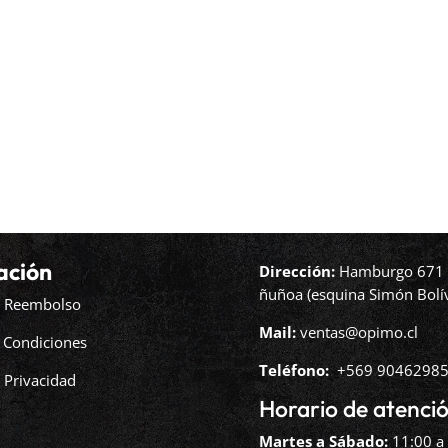
ación
Dirección:
Hamburgo 671 l
ñuñoa (esquina Simón Bolív
de Reembolso
Mail:
ventas@opimo.cl
 Condiciones
Teléfono: ‪
+569 90462985
e Privacidad
Horario de atenció
Martes a Sábado:
11:00 a 