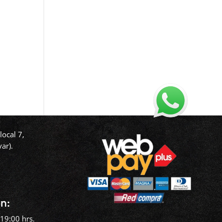
ocal 7,
ar).
‬
n:
19:00 hrs.