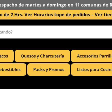
espacho de martes a domingo en 11 comunas de 
 de 2 Hrs. Ver Horarios tope de pedidos –
Ver tie
scos
Quesos y Charcutería
Accesorios Parril
ebestibles
Packs y Promos
Listos para Cocin