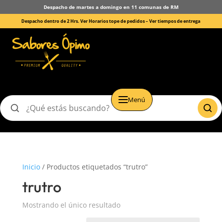
Despacho de martes a domingo en 11 comunas de RM
Despacho dentro de 2 Hrs. Ver Horarios tope de pedidos –
Ver tiempos de entrega
Menú
Buscar
productos
Inicio
/ Productos etiquetados “trutro”
trutro
Mostrando el único resultado