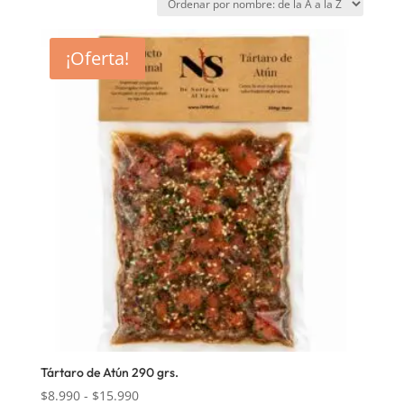
¡Oferta!
Tártaro de Atún 290 grs.
Rango
$
8.990
-
$
15.990