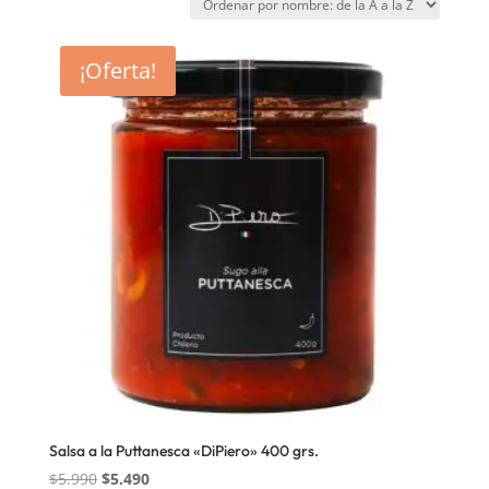
¡Oferta!
Salsa a la Puttanesca «DiPiero» 400 grs.
El
El
$
5.990
$
5.490