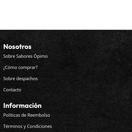
precio
precio
original
actual
era:
es:
$5.990.
$5.490.
Nosotros
Sobre Sabores Ópimo
¿Cómo comprar?
Sobre despachos
Contacto
Información
Políticas de Reembolso
Términos y Condiciones