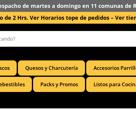
espacho de martes a domingo en 11 comunas de 
 de 2 Hrs. Ver Horarios tope de pedidos –
Ver tie
scos
Quesos y Charcutería
Accesorios Parril
ebestibles
Packs y Promos
Listos para Cocin