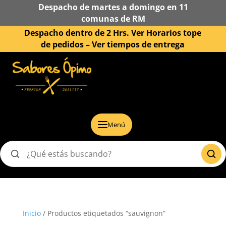
Despacho de martes a domingo en 11
comunas de RM
Despacho dentro de 2 Hrs. Ver Horarios tope
de pedidos –
Ver tiempos de entrega
Menú
Buscar
productos
Inicio
/ Productos etiquetados “sauvignon”