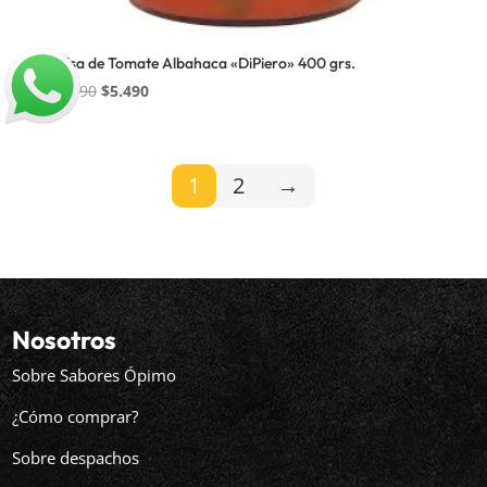
Salsa de Tomate Albahaca «DiPiero» 400 grs.
El
El
$
5.990
$
5.490
precio
precio
original
actual
era:
es:
1
2
→
$5.990.
$5.490.
Nosotros
Sobre Sabores Ópimo
¿Cómo comprar?
Sobre despachos