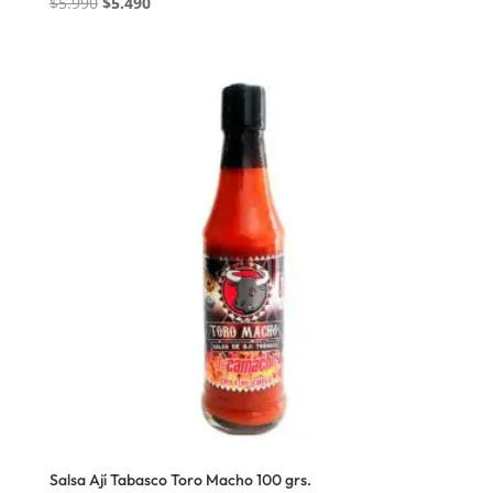
El
El
$
5.990
$
5.490
precio
precio
original
actual
era:
es:
$5.990.
$5.490.
Salsa Ají Tabasco Toro Macho 100 grs.