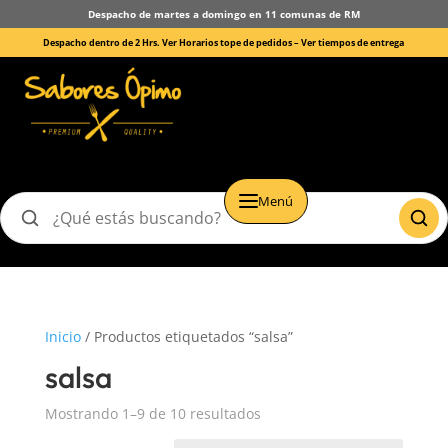
Despacho de martes a domingo en 11 comunas de RM
Despacho dentro de 2 Hrs. Ver Horarios tope de pedidos –
Ver tiempos de entrega
Menú
Buscar
productos
Inicio
/ Productos etiquetados “salsa”
salsa
Mostrando 1–9 de 10 resultados