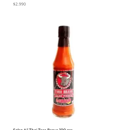
$
2.990
Salsa Ají Thai Toro Bravo 100 grs.