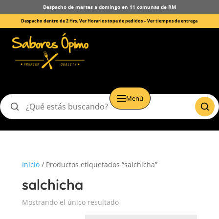
Despacho de martes a domingo en 11 comunas de RM
Despacho dentro de 2 Hrs. Ver Horarios tope de pedidos –
Ver tiempos de entrega
Menú
Buscar
productos
Inicio
/ Productos etiquetados “salchicha”
salchicha
Mostrando el único resultado