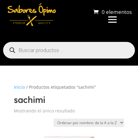
0 elementos
Búsqueda
de
productos
Inicio
/ Productos etiquetados “sachimi”
sachimi
Mostrando el único resultado