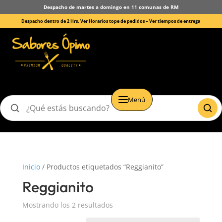
Despacho de martes a domingo en 11 comunas de RM
Despacho dentro de 2 Hrs. Ver Horarios tope de pedidos –
Ver tiempos de entrega
Menú
Buscar
productos
Inicio
/ Productos etiquetados “Reggianito”
Reggianito
Mostrando los 2 resultados