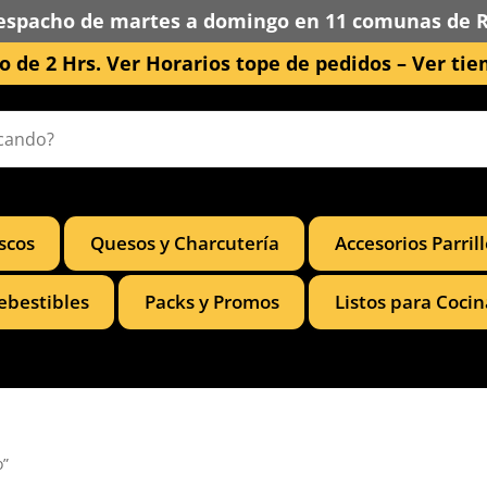
espacho de martes a domingo en 11 comunas de 
 de 2 Hrs. Ver Horarios tope de pedidos –
Ver tie
scos
Quesos y Charcutería
Accesorios Parril
ebestibles
Packs y Promos
Listos para Cocin
o”