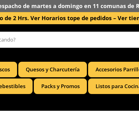
espacho de martes a domingo en 11 comunas de 
 de 2 Hrs. Ver Horarios tope de pedidos –
Ver tie
scos
Quesos y Charcutería
Accesorios Parril
ebestibles
Packs y Promos
Listos para Cocin