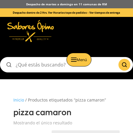
Despacho de martes a domingo en 11 comunas de RM
Despacho dentro de 2 Hrs. Ver Horarios tope de pedidos –
Ver tiempos de entrega
Menú
Buscar
productos
Inicio
/ Productos etiquetados “pizza camaron”
pizza camaron
Mostrando el único resultado