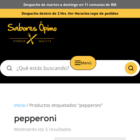
Despacho de martes a domingo en 11 comunas de RM
Despacho dentro de 2 Hrs.
Ver Horarios tope de pedidos
Menú
Buscar
productos
Inicio
/ Productos etiquetados “pepperoni”
pepperoni
Mostrando los 5 resultados