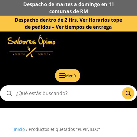
Despacho de martes a domingo en 11
comunas de RM
Despacho dentro de 2 Hrs. Ver Horarios tope
de pedidos –
Ver tiempos de entrega
Menú
Buscar
productos
Inicio
/ Productos etiquetados “PEPINILLO”