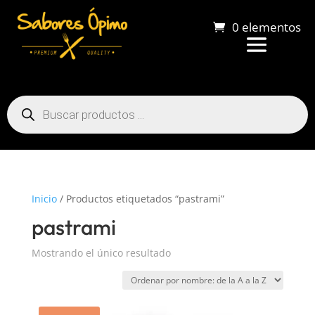
0 elementos
Búsqueda
de
productos
Inicio
/ Productos etiquetados “pastrami”
pastrami
Mostrando el único resultado