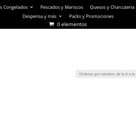
s Congelados
Pescados y Mariscos
Quesos y Charcutería
Despensa y más
Packs y Promociones
0 elementos