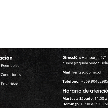
ación
Dirección:
Hamburgo 671 l
ñuñoa (esquina Simón Bolív
de Reembolso
Mail:
ventas@opimo.cl
 Condiciones
Teléfono: ‪
+569 90462985
e Privacidad
Horario de atenció
Martes a Sábado:
11:00 a 
Domingo:
11:00 a 15:00 hr