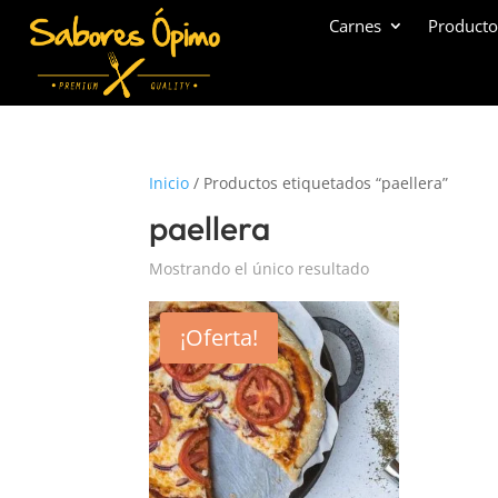
Carnes
Producto
Inicio
/ Productos etiquetados “paellera”
paellera
Mostrando el único resultado
¡Oferta!