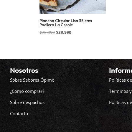
Plancha Circular Lisa 35 cms
Paellera La Creole
El
El
$
75.990
$
39.990
precio
precio
original
actual
era:
es:
$75.990.
$39.990.
Nosotros
Inform
Sobre Sabores Ópimo
Políticas 
¿Cómo comprar?
Términos y
Sobre despachos
Políticas d
Contacto