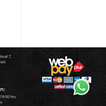
ocal 7,
ar).
‬
n:
19:00 hrs.
s.