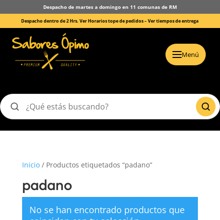
Despacho de martes a domingo en 11 comunas de RM
Despacho dentro de 2 Hrs. Ver Horarios tope de pedidos –
Ver tiempos de entrega
Menú
Buscar
productos
Inicio
/ Productos etiquetados “padano”
padano
No se han encontrado productos que