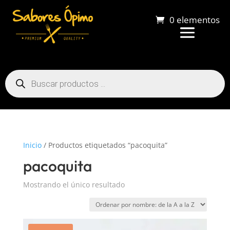
0 elementos
Búsqueda
de
productos
Inicio
/ Productos etiquetados “pacoquita”
pacoquita
Mostrando el único resultado