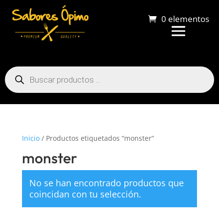
0 elementos
Búsqueda
de
productos
Inicio
/ Productos etiquetados “monster”
monster
No se han encontrado productos que
coincidan con tu selección.