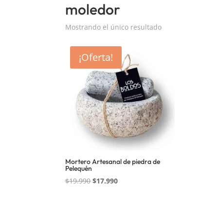
moledor
Mostrando el único resultado
¡Oferta!
Mortero Artesanal de piedra de
Pelequén
El
El
$
19.990
$
17.990
precio
precio
original
actual
era:
es: