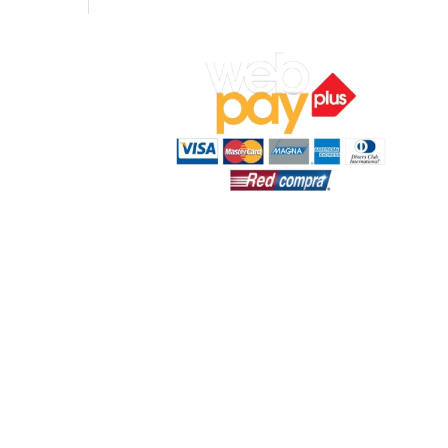
ocal 7,
ar).
‬
n:
19:00 hrs.
s.