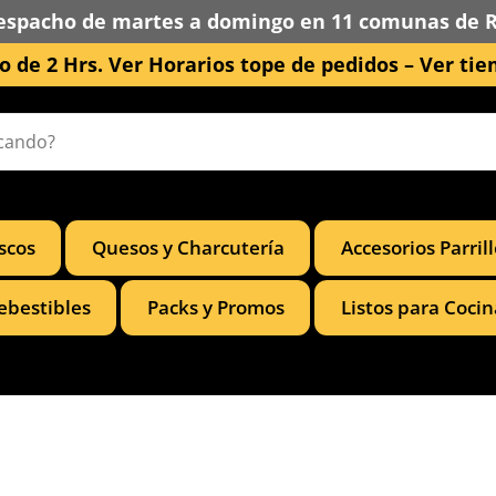
espacho de martes a domingo en 11 comunas de 
 de 2 Hrs. Ver Horarios tope de pedidos –
Ver tie
scos
Quesos y Charcutería
Accesorios Parril
ebestibles
Packs y Promos
Listos para Cocin