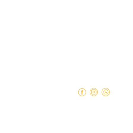
ación
Dirección:
Hamburgo 671 l
ñuñoa (esquina Simón Bolív
de Reembolso
Mail:
ventas@opimo.cl
 Condiciones
Teléfono: ‪
+569 90462985
e Privacidad
Horario de atenció
Martes a Sábado:
11:00 a 
Domingo:
11:00 a 15:00 hr
Lunes:
Cerrado.