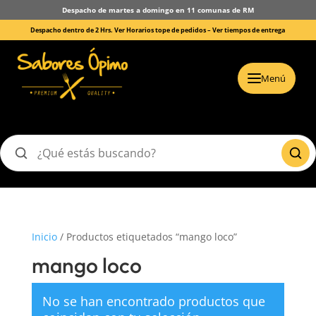
Despacho de martes a domingo en 11 comunas de RM
Despacho dentro de 2 Hrs. Ver Horarios tope de pedidos –
Ver tiempos de entrega
Menú
Buscar
productos
Inicio
/ Productos etiquetados “mango loco”
mango loco
No se han encontrado productos que