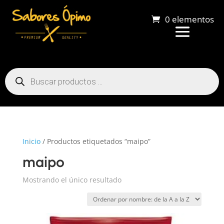
0 elementos
Búsqueda
de
productos
Inicio
/ Productos etiquetados “maipo”
maipo
Mostrando el único resultado