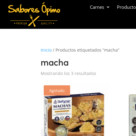
Carnes
Producto
Inicio
/ Productos etiquetados “macha”
macha
Mostrando los 3 resultados
Agotado