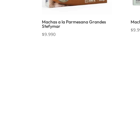
Machas a la Parmesana Grandes
Mach
Stefymar
$
9.9
$
9.990
Nosotros
Inform
Sobre Sabores Ópimo
Políticas 
¿Cómo comprar?
Términos y
Sobre despachos
Políticas d
Contacto