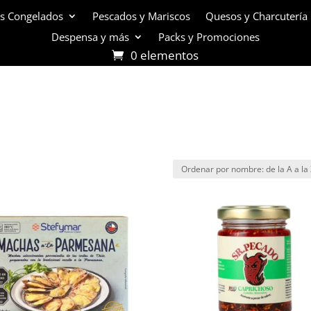
s Congelados
Pescados y Mariscos
Quesos y Charcutería
Despensa y más
Packs y Promociones
0 elementos