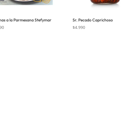
as a la Parmesana Stefymar
Sr. Pecado Caprichoso
90
$
4.990
ación
Dirección:
Hamburgo 671 l
ñuñoa (esquina Simón Bolív
de Reembolso
Mail:
ventas@opimo.cl
 Condiciones
Teléfono: ‪
+569 90462985
e Privacidad
Horario de atenció
Martes a Sábado:
11:00 a 
Domingo:
11:00 a 15:00 hr