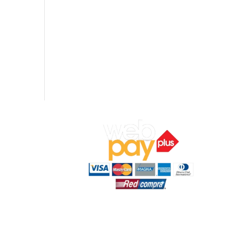
ocal 7,
ar).
‬
n:
19:00 hrs.
s.