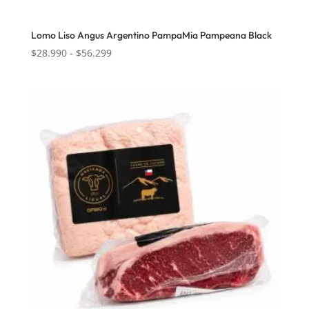
Lomo Liso Angus Argentino PampaMia Pampeana Black
Rango
$
28.990
-
$
56.299
de
precios:
desde
$28.990
hasta
$56.299