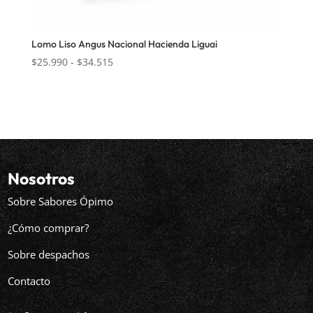
Lomo Liso Angus Nacional Hacienda Liguai
Rango
$
25.990
-
$
34.515
de
precios:
desde
$25.990
hasta
$34.515
Nosotros
Sobre Sabores Ópimo
¿Cómo comprar?
Sobre despachos
Contacto