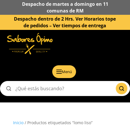
Despacho de martes a domingo en 11
comunas de RM
Despacho dentro de 2 Hrs. Ver Horarios tope
de pedidos –
Ver tiempos de entrega
Menú
Buscar
productos
Inicio
/ Productos etiquetados “lomo liso”