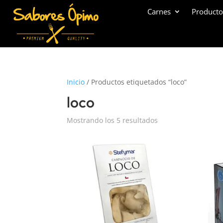
Carnes
Producto
Inicio
/ Productos etiquetados “loco”
loco
Mostrando los 5 resultados