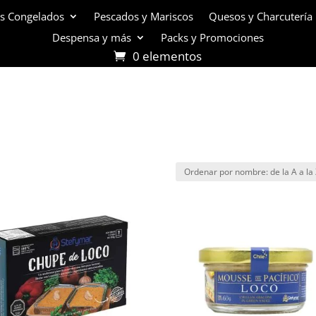
s Congelados
Pescados y Mariscos
Quesos y Charcutería
Despensa y más
Packs y Promociones
0 elementos