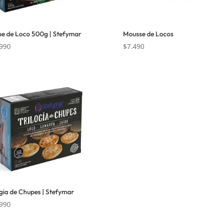
e de Loco 500g | Stefymar
Mousse de Locos
990
$
7.490
ogia de Chupes | Stefymar
990