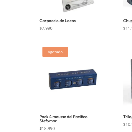
Carpaccio de Locos
Chup
$
7.990
$
11.
Agotado
Pack 4 mousse del Pacifico
Tril
Stefymar
$
10.
$
18.990