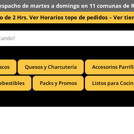
espacho de martes a domingo en 11 comunas de 
 de 2 Hrs. Ver Horarios tope de pedidos –
Ver tie
scos
Quesos y Charcutería
Accesorios Parril
ebestibles
Packs y Promos
Listos para Cocin