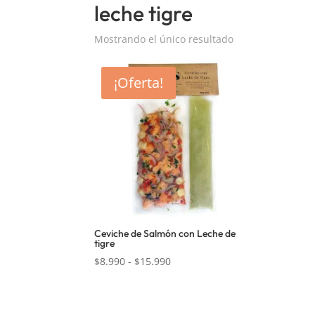
leche tigre
Mostrando el único resultado
¡Oferta!
Ceviche de Salmón con Leche de
tigre
Rango
$
8.990
-
$
15.990
de
precios:
desde