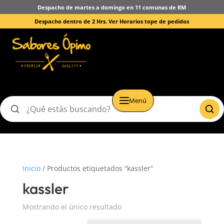
Despacho de martes a domingo en 11 comunas de RM
Despacho dentro de 2 Hrs.
Ver Horarios tope de pedidos
Menú
Buscar
productos
Inicio
/ Productos etiquetados “kassler”
kassler
Mostrando el único resultado