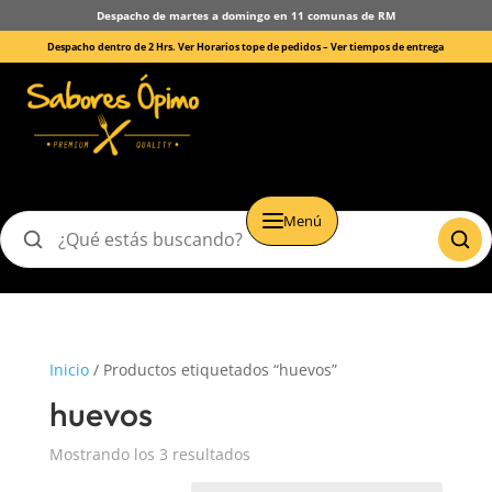
Despacho de martes a domingo en 11 comunas de RM
Despacho dentro de 2 Hrs. Ver Horarios tope de pedidos –
Ver tiempos de entrega
Menú
Buscar
productos
Inicio
/ Productos etiquetados “huevos”
huevos
Mostrando los 3 resultados