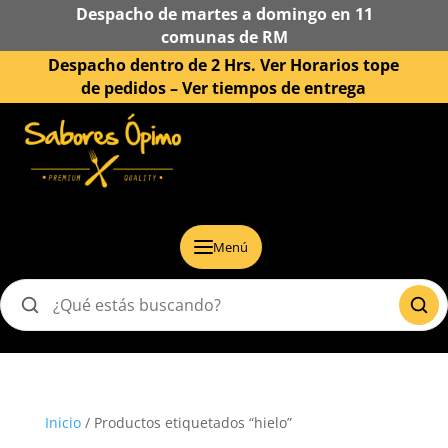
Despacho de martes a domingo en 11
comunas de RM
Despacho dentro de 2 Hrs. Ver Horarios tope
de pedidos –
Ver tiempos de entrega
Menú
Buscar
productos
Inicio
/ Productos etiquetados “hielo”