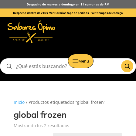
Despacho de martes a domingo en 11 comunas de RM
Despacho dentro de 2 Hrs. Ver Horarios tope de pedidos –
Ver tiempos de entrega
Menú
Buscar
productos
Inicio
/ Productos etiquetados “global frozen”
global frozen
Mostrando los 2 resultados