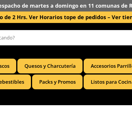
espacho de martes a domingo en 11 comunas de 
 de 2 Hrs. Ver Horarios tope de pedidos –
Ver tie
scos
Quesos y Charcutería
Accesorios Parril
ebestibles
Packs y Promos
Listos para Cocin