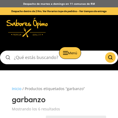
Despacho de martes a domingo en 11 comunas de RM
Despacho dentro de 2 Hrs. Ver Horarios tope de pedidos –
Ver tiempos de entrega
Menú
Buscar
productos
Inicio
/ Productos etiquetados “garbanzo”
garbanzo
Mostrando los 6 resultados